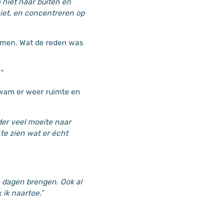
e niet naar buiten en
iet, en concentreren op
amen. Wat de reden was
”
kwam er weer ruimte en
der veel moeite naar
 te zien wat er écht
de dagen brengen. Ook al
 ik naartoe.”