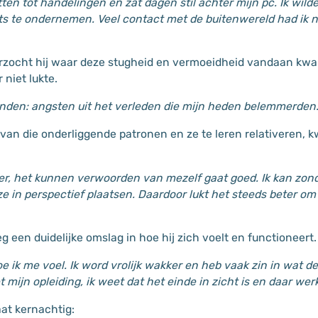
ten tot handelingen en zat dagen stil achter mijn pc. Ik wild
ts te ondernemen. Veel contact met de buitenwereld had ik n
erzocht hij waar deze stugheid en vermoeidheid vandaan kw
 niet lukte.
onden: angsten uit het verleden die mijn heden belemmerden.
van die onderliggende patronen en ze te leren relativeren, 
er, het kunnen verwoorden van mezelf gaat goed. Ik kan zon
ze in perspectief plaatsen. Daardoor lukt het steeds beter om
een duidelijke omslag in hoe hij zich voelt en functioneert.
oe ik me voel. Ik word vrolijk wakker en heb vaak zin in wat 
t mijn opleiding, ik weet dat het einde in zicht is en daar werk
aat kernachtig: