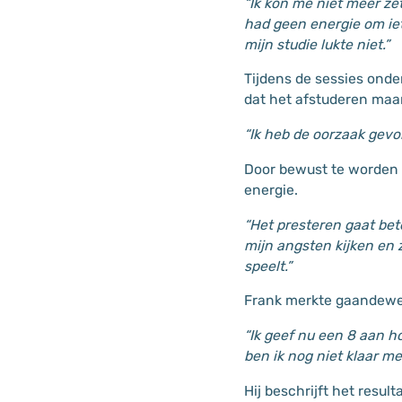
“Ik kon me niet meer zet
had geen energie om ie
mijn studie lukte niet.”
Tijdens de sessies ond
dat het afstuderen maar
“Ik heb de oorzaak gev
Door bewust te worden 
energie.
“Het presteren gaat bet
mijn angsten kijken en 
speelt.”
Frank merkte gaandeweg 
“Ik geef nu een 8 aan h
ben ik nog niet klaar me
Hij beschrijft het result