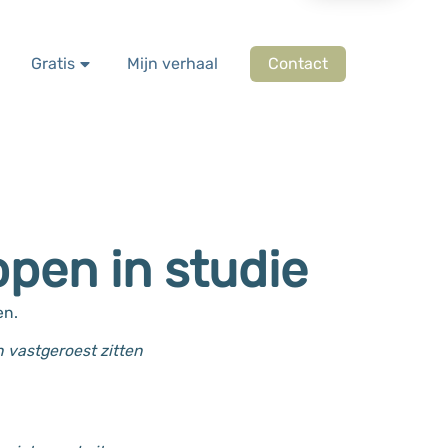
Gratis
Mijn verhaal
Contact
open in studie
en.
n vastgeroest zitten